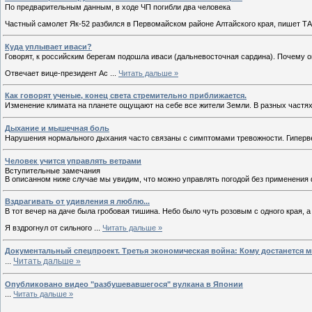
По предварительным данным, в ходе ЧП погибли два человека
Частный самолет Як-52 разбился в Первомайском районе Алтайского края, пишет Т
Куда уплывает иваси?
Говорят, к российским берегам подошла иваси (дальневосточная сардина). Почему 
Отвечает вице-президент Ас
...
Читать дальше »
Как говорят ученые, конец света стремительно приближается.
Изменение климата на планете ощущают на себе все жители Земли. В разных частя
Дыхание и мышечная боль
Нарушения нормального дыхания часто связаны с симптомами тревожности. Гиперве
Человек учится управлять ветрами
Вступительные замечания
В описанном ниже случае мы увидим, что можно управлять погодой без применения
Вздрагивать от удивления я люблю...
В тот вечер на даче была гробовая тишина. Небо было чуть розовым с одного края, а
Я вздрогнул от сильного
...
Читать дальше »
Документальный спецпроект. Третья экономическая война: Кому достанется м
...
Читать дальше »
Опубликовано видео "разбушевавшегося" вулкана в Японии
...
Читать дальше »