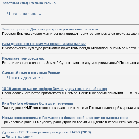
Заветный клад Степана Разина
...
Читать дальше »
Тайна перевала Дятлова раскрыта росийским физиком
Перевал Дятлова словно магнитом притягивает туристов-экстремалов после загадоч
Раса Драконов: Почему мы поклоняемся змеям?
В человеческой культуре рептилиям божествам всегда отводилось значимое место. 
Инопланетяне среди нас
Есть ли жизнь вне планеты Земля? Существуют ли другие цивилизации? Посещают ли
Сильный град в регионах России
...
Читать дальше »
18-19 июня по магнитосфере Земли ударит солнечный ветер
Поток солнечного ветра приближается к Земле. Расчетное время прибытия — 18-19 
Ким Чен Ын обещает большие перемены
Телевидение КНДР явственно показало: при отлете из Пхеньяна молодой маршал и, 
Новая поножовщина в Германии: в берлинской электричке ранены трое
Три человека ранены в субботу рано утром во время инцидента в берлинской электри
Душенов 175: Трамп решил распустить НАТО (2018)
...
Читать дальше »