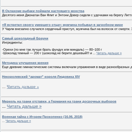
В Оклахоме рыбаки поймали настоящего монстра
Десятого июня Джонатан Ван Флит и Энтони Довер сидели с удочками на берегу Лит
«Я встретил своего умершего отца»: мужчина побывал в загробном мире
У Чарли внезапно случился сердечный приступ, мужчина был на волосок от смерти.
Самый шоколадный Брауни
Ингредиенты:
-Орехи (по мне так лучше брать фундук или миндаль) — 80–100 г
-Шоколад темный — 200 г (шоколад не берите дешевый!!! и
...
Читать дальше »
Методика улучшения зрения
Еще древние гимнастические системы включали упражнения в виде разнообразных д
Некоролевский “аромат” короля Людовика XIV
...
Читать дальше »
Меркель на грани отставки, а Германия на грани досрочных выборов
...
Читать дальше »
Военная тайна с Игорем Прокопенко (16.06. 2018)
...
Читать дальше »