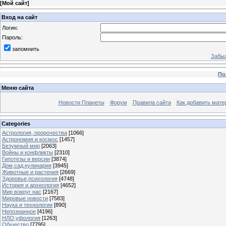
[
Мой сайт
]
Вход на сайт
Логин:
Пароль:
запомнить
Забыл
По
Меню сайта
Новости Планеты
Форум
Правила сайта
Как добавить мате
Categories
Астрология, пророчества
[1066]
Астрономия и космос
[1457]
Безумный мир
[2063]
Войны и конфликты
[2310]
Гипотезы и версии
[3874]
Дом,сад,кулинария
[3945]
Животные и растения
[2669]
Здоровье,психология
[4748]
История и археология
[4652]
Мир вокруг нас
[2167]
Мировые новости
[7583]
Наука и технологии
[890]
Непознанное
[4196]
НЛО,уфология
[1263]
Общество
[7795]