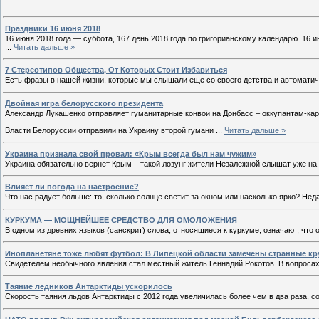
Праздники 16 июня 2018
16 июня 2018 года — суббота, 167 день 2018 года по григорианскому календарю. 16 
...
Читать дальше »
7 Стереотипов Общества, От Которых Стоит Избавиться
Есть фразы в нашей жизни, которые мы слышали еще со своего детства и автоматич
Двойная игра белорусского президента
Александр Лукашенко отправляет гуманитарные конвои на Донбасс – оккупантам-ка
Власти Белоруссии отправили на Украину второй гумани
...
Читать дальше »
Украина признала свой провал: «Крым всегда был нам чужим»
Украина обязательно вернет Крым – такой лозунг жители Незалежной слышат уже на
Влияет ли погода на настроение?
Что нас радует больше: то, сколько солнце светит за окном или насколько ярко? Н
КУРКУМА — МОЩНЕЙШЕЕ СРЕДСТВО ДЛЯ ОМОЛОЖЕНИЯ
В одном из древних языков (санскрит) слова, относящиеся к куркуме, означают, что
Инопланетяне тоже любят футбол: В Липецкой области замечены странные кр
Свидетелем необычного явления стал местный житель Геннадий Рокотов. В вопроса
Таяние ледников Антарктиды ускорилось
Скорость таяния льдов Антарктиды с 2012 года увеличилась более чем в два раза, 