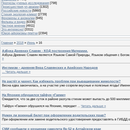
Прогнозы ученых,исследования
[798]
Происшествия,чп,аварии
[1302]
Российские новости
[5860]
Стихия,экология,климат
[2739]
Феномены и аномалии
[945]
Фильмы и видео
[6336]
Частное мнение
[4911]
Это интересно!
[3311]
Юмор,афоризмы,притчи
[2394]
Главная
»
2018
»
Июнь
»
16
АзБука Древних Славян - КОД построения Материии.
АзБука Древних Славян является Языком Самой Природы, Языком общения с Богом.
»
Инглиизм – древняя Вера Славянских и Арийских Народов
...
Читать дальше »
Не растёт и чахнет. Как избежать проблем при выращивании жимолости?
Весна едва закончилась, а на участке уже созрели вкусные и полезные ягоды! Имен
На Японию обрушился тайфун «Гаеми»
Ожидается, что за две суток в районе разгула стихии может выпасть до 500 миллиме
Тайфун «Гаеми» обрушился на Японию, передает
...
Читать дальше »
Нужен ли военный билет при оформлении водительских прав?
При оформлении или замене водительского удостоверения предоставлять в ГИБДД о
СМИ сообщили о крушении самолета Як-52 в Алтайском крае