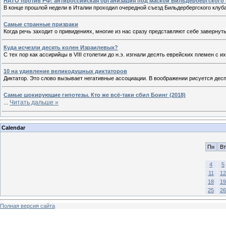
НАТО против РФ: антироссийская организация под маской Бильдербергского 
В конце прошлой недели в Италии проходил очередной съезд Бильдербергского клу
Самые странные призраки
Когда речь заходит о привидениях, многие из нас сразу представляют себе заверн
Куда исчезли десять колен Израилевых?
С тех пор как ассирийцы в VIII столетии до н.э. изгнали десять еврейских племен с
10 на удивление великодушных диктаторов
Диктатор. Это слово вызывает негативные ассоциации. В воображении рисуется дес
Самые шокирующие гипотезы. Кто же всё-таки сбил Боинг (2018)
...
Читать дальше »
Calendar
Пн
Вт
4
5
11
12
18
19
25
26
Полная версия сайта