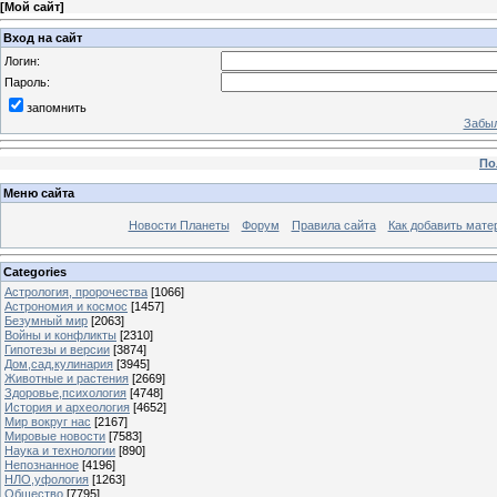
[
Мой сайт
]
Вход на сайт
Логин:
Пароль:
запомнить
Забыл
По
Меню сайта
Новости Планеты
Форум
Правила сайта
Как добавить мате
Categories
Астрология, пророчества
[1066]
Астрономия и космос
[1457]
Безумный мир
[2063]
Войны и конфликты
[2310]
Гипотезы и версии
[3874]
Дом,сад,кулинария
[3945]
Животные и растения
[2669]
Здоровье,психология
[4748]
История и археология
[4652]
Мир вокруг нас
[2167]
Мировые новости
[7583]
Наука и технологии
[890]
Непознанное
[4196]
НЛО,уфология
[1263]
Общество
[7795]