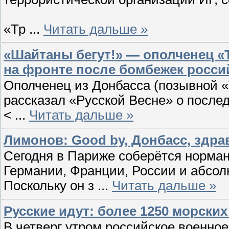
«Тр
...
Читать дальше »
«Шайтаны бегут!» — ополченец «Т
на фронте после бомбежек росси
Ополченец из Донбасса (позывной «
рассказал «Русской Весне» о после
<
...
Читать дальше »
Лимонов: Good by, Донбасс, здра
Сегодня в Париже соберётся норман
Германии, Франции, России и абсол
Поскольку он з
...
Читать дальше »
Русские идут: более 1250 морски
В четверг утром российское военное