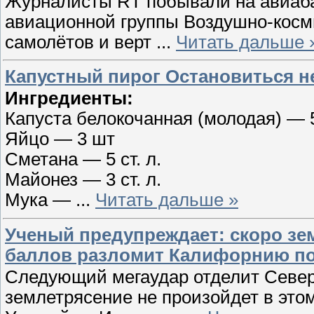
Журналисты RT побывали на авиаба
авиационной группы Воздушно-косм
самолётов и верт
...
Читать дальше 
Капустный пирог Остановиться 
Ингредиенты:
Капуста белокoчанная (молодая) — 
Яйцо — 3 шт
Сметана — 5 ст. л.
Майонез — 3 ст. л.
Мука —
...
Читать дальше »
Ученый предупреждает: скоро зе
баллов разломит Калифорнию п
Следующий мегаудар отделит Севе
землетрясение не произойдет в этом