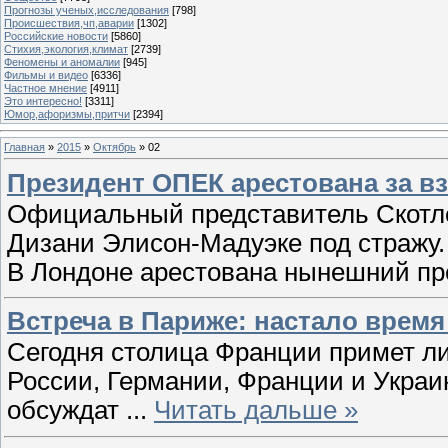
Прогнозы ученых,исследования
[798]
Происшествия,чп,аварии
[1302]
Российские новости
[5860]
Стихия,экология,климат
[2739]
Феномены и аномалии
[945]
Фильмы и видео
[6336]
Частное мнение
[4911]
Это интересно!
[3311]
Юмор,афоризмы,притчи
[2394]
Главная
»
2015
»
Октябрь
»
02
Президент ОПЕК арестована за в
Официальный представитель Скотле
Дизани Элисон-Мадуэке под стражу.
В Лондоне арестована нынешний п
Встреча в Париже: настало время
Сегодня столица Франции примет ли
России, Германии, Франции и Украи
обсуждат
...
Читать дальше »