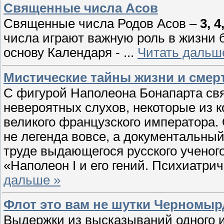
Священные числа Асов
Священные числа Родов Асов –
3, 4
числа играют важную роль в жизни б
основу Календаря -
...
Читать дальш
Мистические тайны жизни и смер
С фигурой Наполеона Бонапарта св
невероятных слухов, некоторые из 
великого французского императора. О
не легенда вовсе, а документальны
труде выдающегося русского ученого
«Наполеон I и его гений. Психиатри
дальше »
Флот это вам не шутки Черномыр
Выдержки из высказываний одного и