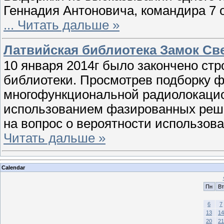
Геннадия Антоновича, командира 7 
...
Читать дальше »
Латвийская библиотека Замок Све
10 января 2014г было закончено ст
библиотеки. Просмотрев подборку ф
многофункциональной радиолокацио
использованием фазированных решёт
на вопрос о вероятности использов
Читать дальше »
Calendar
Пн
Вт
6
7
13
14
20
21