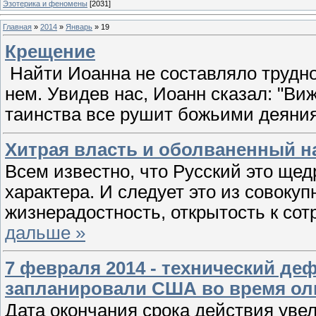
Эзотерика и феномены
[2031]
Главная
»
2014
»
Январь
»
19
Крещение
Найти Иоанна не составляло труд­но
нем. Уви­дев нас, Иоанн сказал: "Ви
таинства все рушит божьими дея­ни
Хитрая власть и оболваненный н
Всем известно, что Русский это щедр
характера. И следует это из совокупн
жизнерадостность, открытость к сот
дальше »
7 февраля 2014 - технический д
запланировали США во время ол
Дата окончания срока действия уве