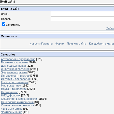
[
Мой сайт
]
Вход на сайт
Логин:
Пароль:
запомнить
Забыл
Меню сайта
Новости Планеты
Форум
Правила сайта
Как добавить мате
Categories
Астрология и пророчества
[825]
Гипотезы и прогнозы
[4629]
Дом,сад,кулинария
[223]
Животные и растения
[2796]
Здоровье и красота
[5708]
Интересности и юмор
[3758]
История и археология
[4696]
Космос, астрономия
[2263]
Мир вокруг нас
[1982]
Наука и технологии
[2422]
Непознанное
[3983]
НЛО,уфология
[1747]
Общество, в мире, новости
[11574]
Психология и отношения
[84]
Стихия, климат, экология
[421]
Фильмы и видео
[367]
Частное мнения
[111]